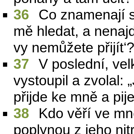
36
Co znamenají sl
mě hledat, a nenajd
vy nemůžete přijít‘?
37
V poslední, vel
vystoupil a zvolal: 
přijde ke mně a pije
38
Kdo věří ve mn
poplynou z jeho nitr