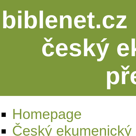
biblenet.cz 
český e
př
Homepage
Český ekumenický 