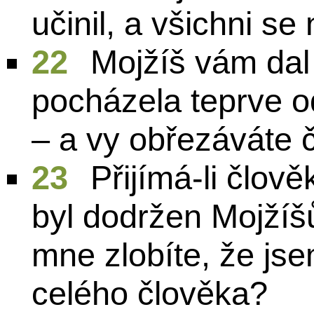
učinil, a všichni se
22
Mojžíš vám dal
pocházela teprve o
– a vy obřezáváte č
23
Přijímá-li člov
byl dodržen Mojžíš
mne zlobíte, že jse
celého člověka?