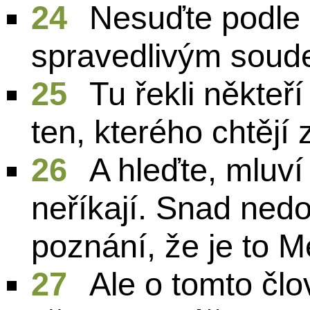
24
Nesuďte podle 
spravedlivým soud
25
Tu řekli někteř
ten, kterého chtějí 
26
A hleďte, mluví
neříkají. Snad nedo
poznání, že je to 
27
Ale o tomto člo