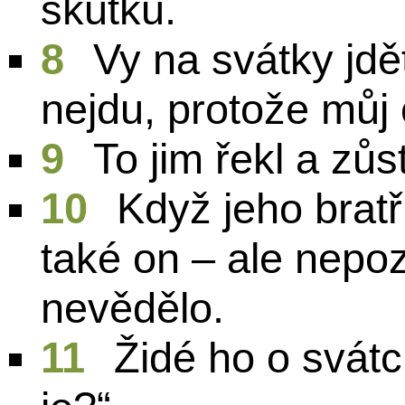
skutků.
8
Vy na svátky jdět
nejdu, protože můj 
9
To jim řekl a zůst
10
Když jeho bratři
také on – ale nepo
nevědělo.
11
Židé ho o svátcí