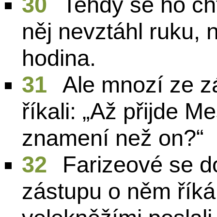
30
Tehdy se ho cht
něj nevztáhl ruku, 
hodina.
31
Ale mnozí ze zá
říkali: „Až přijde M
znamení než on?“
32
Farizeové se do
zástupu o něm říká