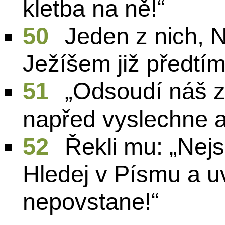
kletba na ně!“
50
Jeden z nich, 
Ježíšem již předtím 
51
„Odsoudí náš z
napřed vyslechne a 
52
Řekli mu: „Nejsi
Hledej v Písmu a uv
nepovstane!“