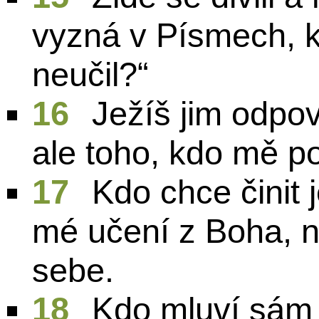
vyzná v Písmech, 
neučil?“
16
Ježíš jim odpo
ale toho, kdo mě po
17
Kdo chce činit 
mé učení z Boha, n
sebe.
18
Kdo mluví sám 