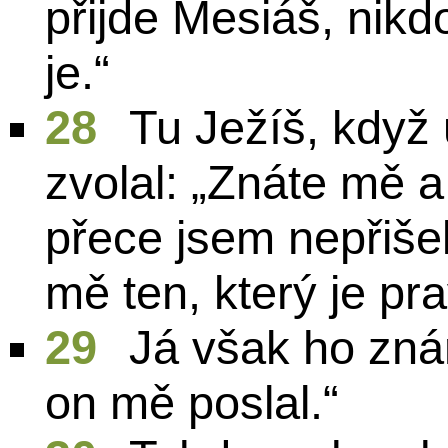
přijde Mesiáš, nik
je.“
28
Tu Ježíš, když 
zvolal: „Znáte mě a
přece jsem nepřišel
mě ten, který je pr
29
Já však ho zná
on mě poslal.“