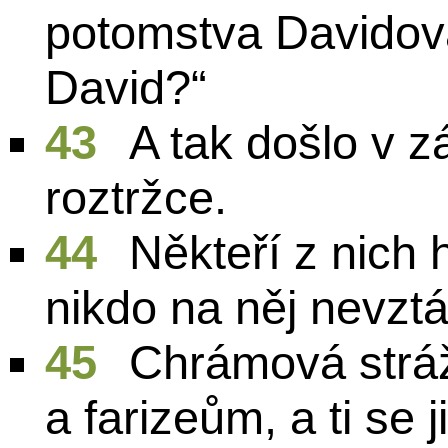
potomstva Davidova
David?“
43
A tak došlo v z
roztržce.
44
Někteří z nich h
nikdo na něj nevztá
45
Chrámová stráž
a farizeům, a ti se j