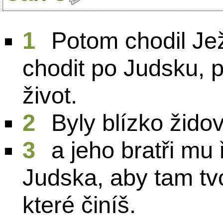
1
Potom chodil Ježí
chodit po Judsku, p
život.
2
Byly blízko žido
3
a jeho bratři mu 
Judska, aby tam tvoj
které činíš.