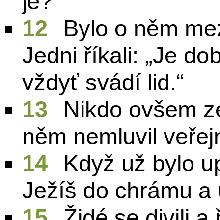
je?“
12
Bylo o něm mez
Jedni říkali: „Je dob
vždyť svádí lid.“
13
Nikdo ovšem ze
něm nemluvil veřej
14
Když už bylo up
Ježíš do chrámu a u
15
Židé se divili a 