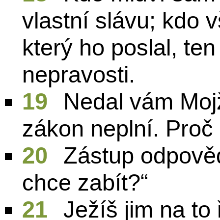
vlastní slávu; kdo 
který ho poslal, te
nepravosti.
19
Nedal vám Mojž
zákon neplní. Proč
20
Zástup odpověd
chce zabít?“
21
Ježíš jim na to