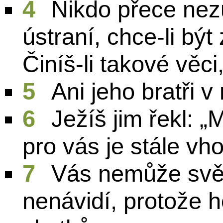
4
Nikdo přece nez
ústraní, chce-li být
Činíš-li takové věci
5
Ani jeho bratři v 
6
Ježíš jim řekl: „
pro vás je stále vh
7
Vás nemůže svět
nenávidí, protože h