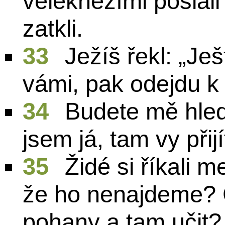
velekněžími poslal
zatkli.
33
Ježíš řekl: „Je
vámi, pak odejdu k 
34
Budete mě hled
jsem já, tam vy přij
35
Židé si říkali m
že ho nenajdeme? 
pohany a tam učit?