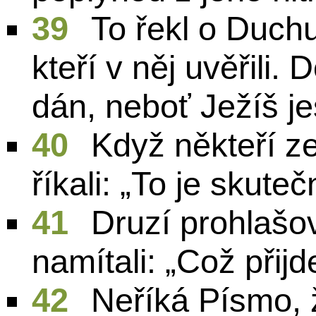
39
To řekl o Duchu,
kteří v něj uvěřili.
dán, neboť Ježíš je
40
Když někteří ze
říkali: „To je skute
41
Druzí prohlašova
namítali: „Což přij
42
Neříká Písmo, 